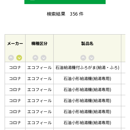
検索結果
356
件
メーカー
機種区分
製品名
コロナ
エコフィール
石油給湯機付ふろがま(給湯・ふろ)
コロナ
エコフィール
石油小形給湯機(給湯専用)
コロナ
エコフィール
石油小形給湯機(給湯専用)
コロナ
エコフィール
石油小形給湯機(給湯専用)
コロナ
エコフィール
石油小形給湯機(給湯専用)
コロナ
エコフィール
石油小形給湯機(給湯専用)