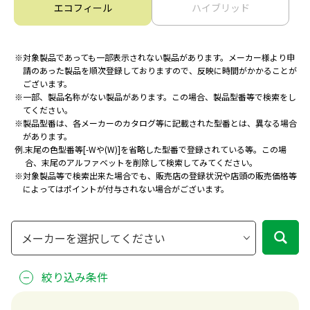
エコフィール
ハイブリッド
※
対象製品であっても一部表示されない製品があります。メーカー様より申
請のあった製品を
順次登録しておりますので、反映に時間がかかることが
ございます。
※
一部、製品名称がない製品があります。この場合、製品型番等で検索をし
てください。
※
製品型番は、各メーカーのカタログ等に記載された型番とは、異なる場合
があります。
例.
末尾の色型番等[-Wや(W)]を省略した型番で登録されている等。
この場
合、末尾のアルファベットを削除して検索してみてください。
※
対象製品等で検索出来た場合でも、販売店の登録状況や店頭の販売価格等
によってはポイントが付与されない場合がございます。
絞り込み条件