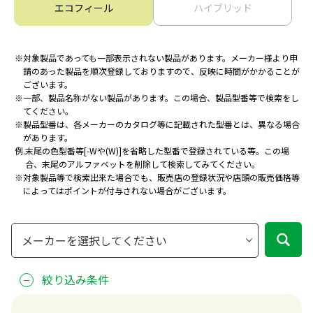
エコフィール
ハイブリッド
※
対象製品であっても一部表示されない製品があります。メーカー様より申
請のあった製品を
順次登録しておりますので、反映に時間がかかることが
ございます。
※
一部、製品名称がない製品があります。この場合、製品型番等で検索をし
てください。
※
製品型番は、各メーカーのカタログ等に記載された型番とは、異なる場合
があります。
例.
末尾の色型番等[-Wや(W)]を省略した型番で登録されている等。
この場
合、末尾のアルファベットを削除して検索してみてください。
※
対象製品等で検索出来た場合でも、販売店の登録状況や店頭の販売価格等
によってはポイントが付与されない場合がございます。
絞り込み条件