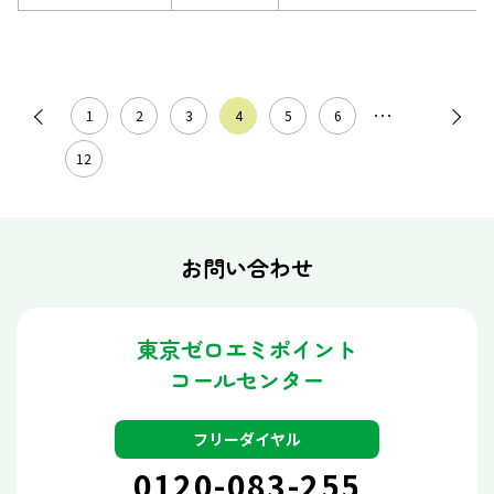
1
2
3
4
5
6
･･･
12
お問い合わせ
東京ゼロエミポイント
コールセンター
フリーダイヤル
0120-083-255