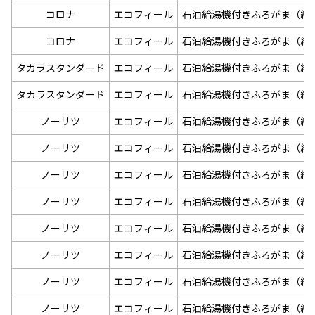
コロナ
エコフィール
石油給湯機付きふろがま（給
コロナ
エコフィール
石油給湯機付きふろがま（給
タカラスタンダード
エコフィール
石油給湯機付きふろがま（給
タカラスタンダード
エコフィール
石油給湯機付きふろがま（給
ノーリツ
エコフィール
石油給湯機付きふろがま（給
ノーリツ
エコフィール
石油給湯機付きふろがま（給
ノーリツ
エコフィール
石油給湯機付きふろがま（給
ノーリツ
エコフィール
石油給湯機付きふろがま（給
ノーリツ
エコフィール
石油給湯機付きふろがま（給
ノーリツ
エコフィール
石油給湯機付きふろがま（給
ノーリツ
エコフィール
石油給湯機付きふろがま（給
ノーリツ
エコフィール
石油給湯機付きふろがま（給