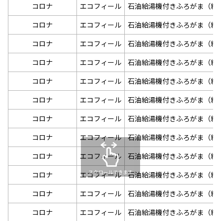
コロナ
エコフィール
石油給湯機付きふろがま（給
コロナ
エコフィール
石油給湯機付きふろがま（給
コロナ
エコフィール
石油給湯機付きふろがま（給
コロナ
エコフィール
石油給湯機付きふろがま（給
コロナ
エコフィール
石油給湯機付きふろがま（給
コロナ
エコフィール
石油給湯機付きふろがま（給
コロナ
エコフィール
石油給湯機付きふろがま（給
コロナ
エコフィール
石油給湯機付きふろがま（給
コロナ
エコフィール
石油給湯機付きふろがま（給
スクロールできます
コロナ
エコフィール
石油給湯機付きふろがま（給
コロナ
エコフィール
石油給湯機付きふろがま（給
コロナ
エコフィール
石油給湯機付きふろがま（給