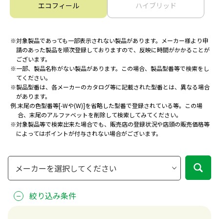
エコフィール
ハイブリッド
※
対象製品であっても一部表示されない製品があります。メーカー様より申
請のあった製品を
順次登録しておりますので、反映に時間がかかることが
ございます。
※
一部、製品名称がない製品があります。この場合、製品型番等で検索をし
てください。
※
製品型番は、各メーカーのカタログ等に記載された型番とは、異なる場合
があります。
例.
末尾の色型番等[-Wや(W)]を省略した型番で登録されている等。
この場
合、末尾のアルファベットを削除して検索してみてください。
※
対象製品等で検索出来た場合でも、販売店の登録状況や店頭の販売価格等
によってはポイントが付与されない場合がございます。
絞り込み条件