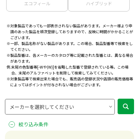
エコフィール
ハイブリッド
※
対象製品であっても一部表示されない製品があります。メーカー様より申
請のあった製品を
順次登録しておりますので、反映に時間がかかることが
ございます。
※
一部、製品名称がない製品があります。この場合、製品型番等で検索をし
てください。
※
製品型番は、各メーカーのカタログ等に記載された型番とは、異なる場合
があります。
例.
末尾の色型番等[-Wや(W)]を省略した型番で登録されている等。
この場
合、末尾のアルファベットを削除して検索してみてください。
※
対象製品等で検索出来た場合でも、販売店の登録状況や店頭の販売価格等
によってはポイントが付与されない場合がございます。
絞り込み条件